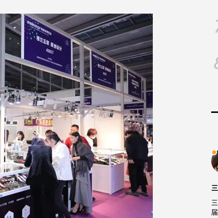
三
三
届