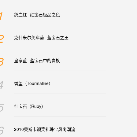
1
鸽血红--红宝石极品之色
2
克什米尔矢车菊--蓝宝石之王
3
皇家蓝--蓝宝石中的贵族
4
碧玺（Tourmaline）
5
红宝石（Ruby）
6
2010奥斯卡颁奖礼珠宝风尚潮流