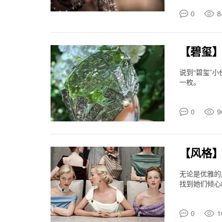
0
8
【碧玺
说到“碧玺”
一枚。
0
9
【风格】
无论是优雅的
找到她们倾心
0
1