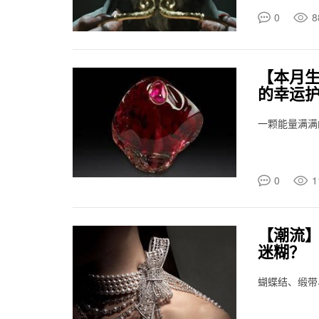
0
8
【本月
的幸运
一颗能量满满
0
1
【潮流】
迷糊？
蝴蝶结、缎带