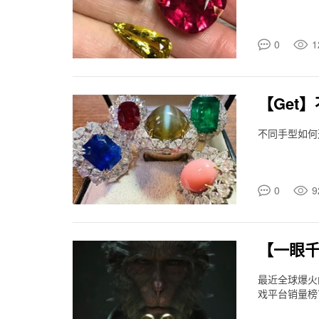
0
1
【Get
不同手型如何
0
9
【一眼
最近全球爆火
戏平台销量榜首