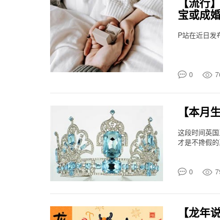
【流行】
宝或成
P站在近日发
0
7
【本月
这段时间英国
才是不搀假的
0
7
【龙年