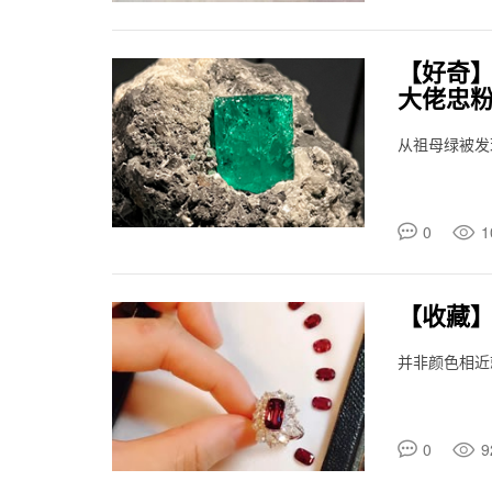
【好奇
大佬忠
从祖母绿被发
0
1
【收藏】
并非颜色相近
0
9