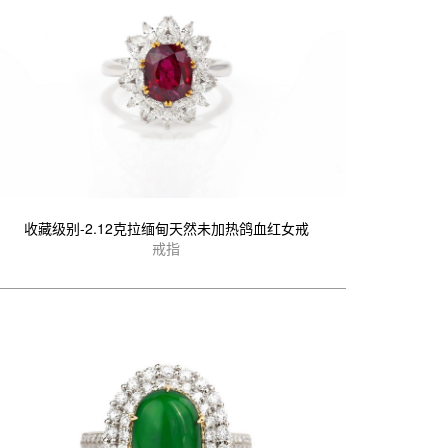
收藏级别-2.12克拉缅甸天然未加热鸽血红女戒
戒指