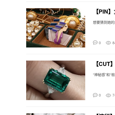
【PIN
想要猜到她的
0
8
【CUT
“神秘感”和
0
7