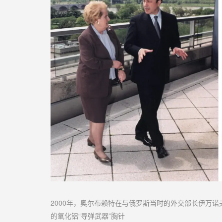
2000年，奥尔布赖特在与俄罗斯当时的外交部长伊万
的氧化铝“导弹武器”胸针