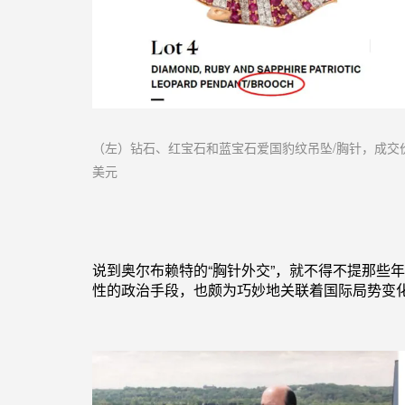
（左）钻石、红宝石和蓝宝石爱国豹纹吊坠/胸针，成交价
美元
说到
奥尔布赖特的“胸针外交”
，就不得不提那些年
性的政治手段，也颇为
巧妙地关联着国际局势变