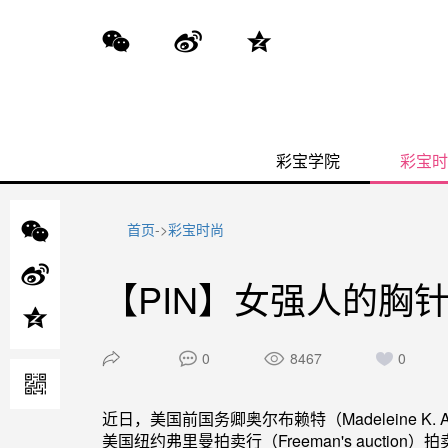
彩宝学院
彩宝时
首页
->
彩宝时尚
【PIN】女强人的胸
0
8467
0
近日，美国前国务卿奥尔布赖特（Madeleine K. Al
美国纽约弗里曼拍卖行（Freeman's auction）