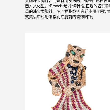
大牌珠宝胸针，而是有朋友送的，或是自己在古
西方文化里，“
Brooch
”
是对“胸针
”
最正规的名词称
重的
珠宝类胸针。“
Pin”原
指欧洲宫廷中用于固定
式英语中也用来指别在
胸前的装饰胸针。