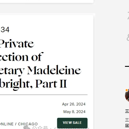
三
三
届