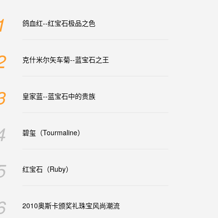
1
鸽血红--红宝石极品之色
2
克什米尔矢车菊--蓝宝石之王
3
皇家蓝--蓝宝石中的贵族
4
碧玺（Tourmaline）
5
红宝石（Ruby）
6
2010奥斯卡颁奖礼珠宝风尚潮流