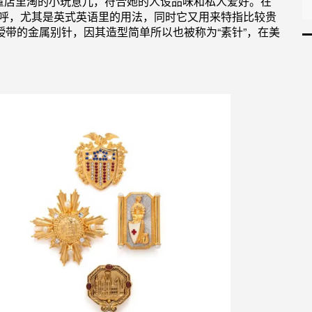
董店里淘的小玩意儿，符合她的人设品味和私人爱好。
在
呼，尤其是英式英语里的用法，同时它又用来特指比较
贵
绶带的金属别针，因其
造型
简单所以
也
被称为“
素针
”，在美