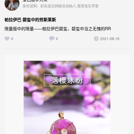
身份说明：彩色宝石网联合创始人,首席宝石学家
帕拉伊巴 碧玺中的劳斯莱斯
限量版中的限量——帕拉伊巴碧玺，碧玺中当之无愧的RR
0
0
2021-08-19