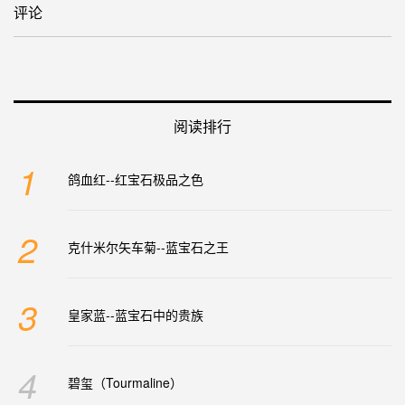
评论
阅读排行
1
鸽血红--红宝石极品之色
2
克什米尔矢车菊--蓝宝石之王
3
皇家蓝--蓝宝石中的贵族
4
碧玺（Tourmaline）