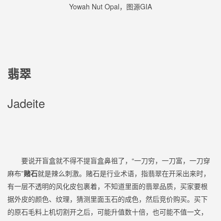
Yowah Nut Opal，图源GIA
翡翠
Jadeite
要说开盲盒就不得不提盲盒鼻祖了，“一刀穷，一刀富，一刀穿
麻布”
赌石
就是辣么刺激。赌石是行业术语，指翡翠在开采出来时，
有一层不透明的风化皮包裹着，不知道里面的翡翠品质，买家要根
据外皮的颜色、纹理，猜测里面玉石的成色，然后竞价购买。买下
的原石毛料上机切割开之后，可能升值数十倍，也可能不值一文，