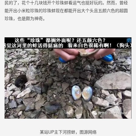
民的了，花个十几块钱开个珍珠蚌看运气也挺好玩的。然而，曾经
能开出小米粒珍珠的珍珠蚌现在都能开出大个头且五颜六色的超圆
珍珠，也是颇为神奇。
某站UP主下河捞蚌，图源网络