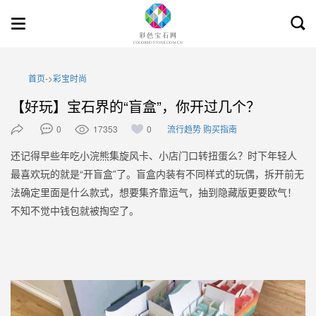
Toggl
Toggle
searc
navigation
首页
->
彩宝时尚
【好玩】宝石界的“盲盒”，你开过几个？
0
17353
0
流行趋势
购买指南
还记得早些年吃小浣熊集旋风卡、小店门口转扭蛋么？时下年轻人
最喜欢玩的就是“开盲盒”了。盲盒内装有不同样式的玩偶，拆开前无
法确定里面是什么款式，想要集齐靠运气，抽到隐藏版更要欧气！
不知不觉中钱包就被掏空了。