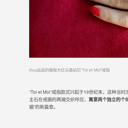
出品的缅甸大红尖晶钻石
“Toi et Moi”
戒指
Reza
“Toi et Moi”戒指款式兴起于19世纪末，
这种
当时
主石在戒圈的两端交织呼应，
寓意
两个独立的个
姻”的新篇章。