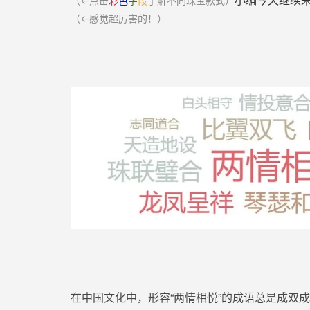
小编
今天继续
（←点击
彩
色
字
段
了解不同珠宝款式）
（←感觉超厉害的！）
在中国文化中，形容“两情相悦
”
的成语
总是成双成