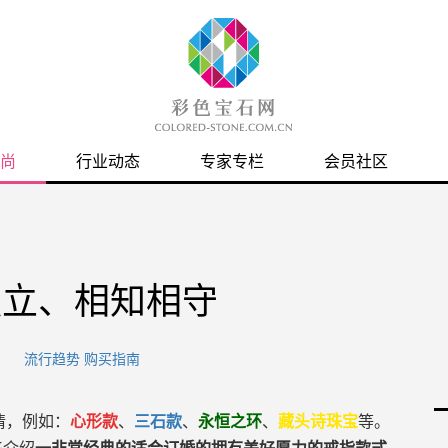
尚
行业动态
专家专栏
会员社区
独立、相知相守
流行趋势
购买指南
情，例如：
心形款
、
三石款
、
永恒之环
、
藏头诗珠宝
等。