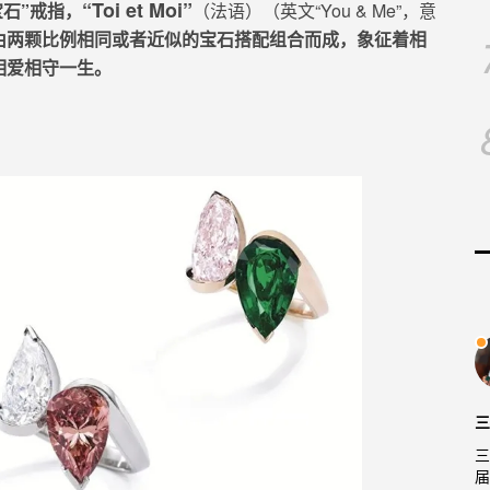
“Toi et Moi”
宝石”戒指，
（法语）（
英文
“You & Me”，意
由两颗比例相同或者近似的宝石搭配组合而成，象征着相
相爱相守一生。
三
三
届