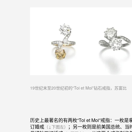
19世纪末至20世纪初的
“Toi et Moi”钻石
戒指，苏富比
历史上最著名的有两枚
“Toi et Moi”
戒指：一枚是
订婚戒
；另一枚则是前美国总统、当
（↓下图
左
）