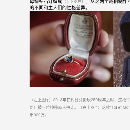
母绿钻石订婚戒
。
从这两个戒指
制作
（
↓
下图
右
）
的不同和主人们的性格差异。
（左上图↑）2013年在约瑟芬诞辰250周年之时，这枚“To
倍）被一位神秘商人拍走。
（右上图↑）这枚“Toi et 
币920万。