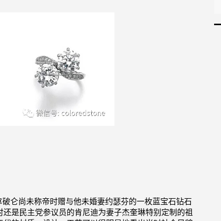
拿破仑尚未称帝时赠与他未婚妻约瑟芬的一枚蓝宝石钻石
时还是民主党参议员的肯尼迪为妻子杰奎琳特别定制的祖