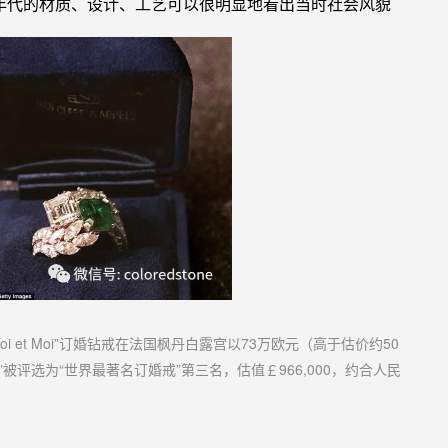
年代
的材质、
设计、
工艺
可以很明显地看出当时社会风貌
i et Moi”订婚钻戒在法国枫丹白露宫以73万欧元（高于估价约50
Moi”被评选为“世界最著名订婚戒”第三名，估值￡966,000，约合人民