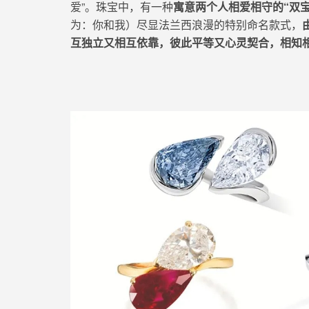
爱”。珠宝中，有一种
寓意
两个人相爱相守的
“双
为：你和我）
尽显法兰西浪漫
的特别
命名
款式，
互独立又相互依靠，彼此
平等又
心灵契合，相知