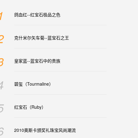
1
鸽血红--红宝石极品之色
2
克什米尔矢车菊--蓝宝石之王
3
皇家蓝--蓝宝石中的贵族
4
碧玺（Tourmaline）
5
红宝石（Ruby）
6
2010奥斯卡颁奖礼珠宝风尚潮流