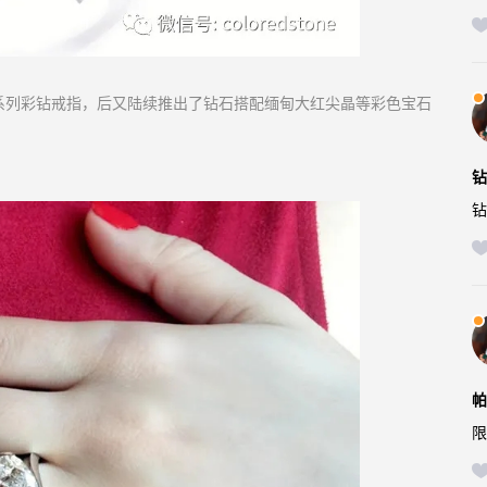
Moi”系列彩钻戒指，后又陆续
推出了钻石搭配缅甸大红尖晶等彩色宝石
钻
钻
帕
限