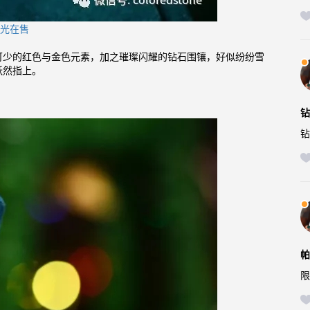
石光在售
可少的红色与金色元素，加之璀璨闪耀的钻石围镶，好似纷纷雪
跃然指上。
钻
钻
帕
限