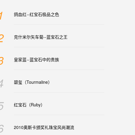
1
鸽血红--红宝石极品之色
2
克什米尔矢车菊--蓝宝石之王
3
皇家蓝--蓝宝石中的贵族
4
碧玺（Tourmaline）
5
红宝石（Ruby）
6
2010奥斯卡颁奖礼珠宝风尚潮流