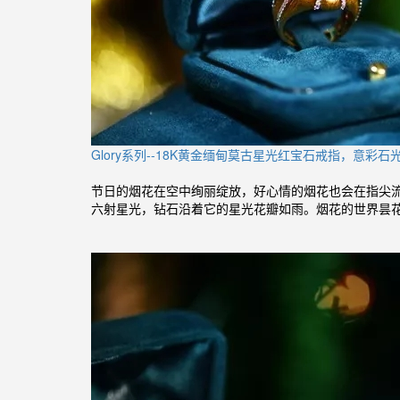
Glory系列--18K黄金缅甸莫古星光红宝石戒指，意彩石
节日的烟花在空中绚丽绽放，好心情的烟花也会在指尖
六射星光，钻石沿着它的星光花瓣如雨。烟花的世界昙