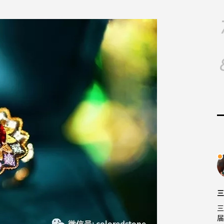
三
三
届