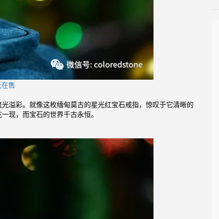
光在售
流光溢彩。就像这枚缅甸莫古的星光红宝石戒指，惊叹于它清晰的
花一现，而宝石的世界千古永恒。