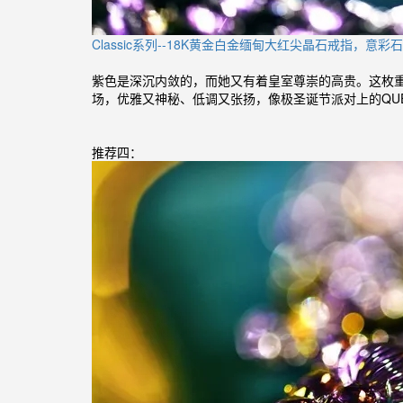
Classic系列--18K黄金白金缅甸大红尖晶石戒指，意彩
紫色是深沉内敛的，而她又有着皇室尊崇的高贵。这枚重
场，优雅又神秘、低调又张扬，像极圣诞节派对上的QUE
推荐四：