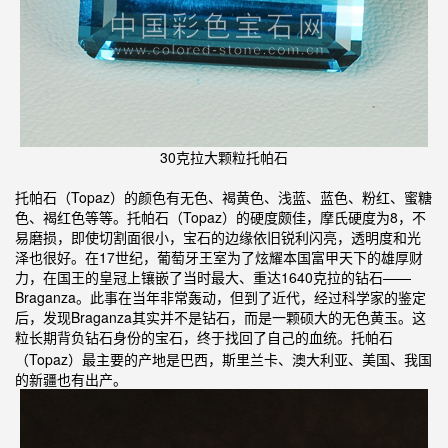
30克拉大颗粒托帕石
托帕石（Topaz）的颜色有无色、褐黄色、浅蓝、蓝色、粉红、蜜糖
色、褐红色等等。托帕石（Topaz）的硬度颇佳，摩氏硬度为8，不
易磨损，即使切割面很小，宝石的边缘依旧锐利闪亮，透明度和光
泽也很好。在17世纪，葡萄牙王室为了炫耀本国富甲天下的雄厚财
力，在国王的皇冠上镶嵌了当时最大、重达1640克拉的钻石——
Braganza。此事在当年非常轰动，但到了近代，经过科学家的鉴定
后，发现Braganza其实并不是钻石，而是一颗硕大的无色黄玉。这
粒长期背负钻石身份的宝石，终于找回了自己的血统。
托帕石
（Topaz）最主要的产地是巴西，斯里兰卡、澳大利亚、美国、我国
的新疆也有出产。