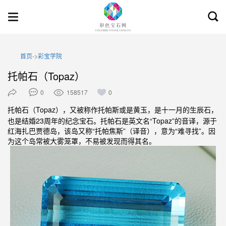
Toggl
Toggle
searc
navigation
首页
->
彩宝学院
托帕石（Topaz）
0
158517
0
（Topaz），又被称作托帕斯或是黄玉，是十一月的生辰石，
托帕石
也是结婚23周年的纪念宝石。托帕石是英文名“Topaz”的音译，源于
红海扎巴贾德岛，该岛又称“托帕焦斯”（译音），意为“难寻找”。因
为这个岛常被大雾笼罩，不易被发现而得其名。