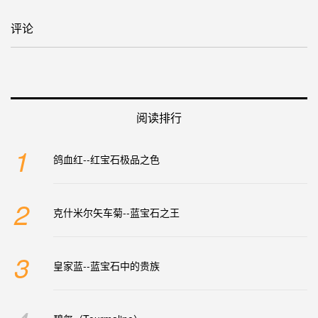
评论
阅读排行
1
鸽血红--红宝石极品之色
2
克什米尔矢车菊--蓝宝石之王
3
皇家蓝--蓝宝石中的贵族