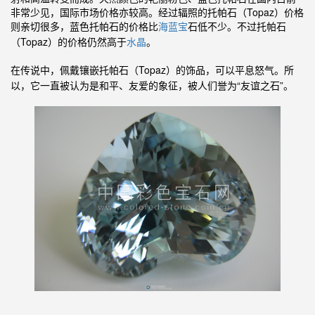
非常少见，国际市场价格亦较高。经过辐照的托帕石（Topaz）价格
则亲切很多，蓝色托帕石的价
格比
石低不少。不
过
海蓝宝
托帕石
（Topaz
）的价格仍然高于
水晶
。
在传说中，佩戴镶
嵌
（
Topaz）的饰品，可以平息怒气。所
托帕石
以，它一直被认为是和平、友爱的象征，被人们誉为“友谊之石”。