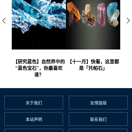
E换“头
【研究蓝色】自然界中的
【十一月】快看，这里都
【潮流
里有这
“蓝色宝石”，你最喜欢
是「托帕石」
像”
？
谁？
关于我们
友情链接
本站声明
联系我们