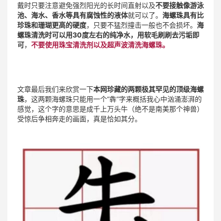
戴时只要注意避免强烈阳光的长时间直射以及
不要接触像游泳
池、海水、香水等具有腐蚀性的液体
就可以了。
海螺珠具有比
珍珠和珊瑚更高的硬度
，只要不猛烈撞击一般也不会损坏。
海
螺珠清洗时可以用30度左右的纯净水，用软毛刷刷去污垢即
可
，
不要使用珠宝清洗剂以及超声波清洗海螺珠。
文章最后我们来欣赏一下
本网珍藏的两颗极其罕见的顶级海螺
珠
，这两颗海螺珠只能用一个“犇”字来概括我心中汹涌澎湃的
感觉，这个字的意思是成千上万头牛（绝不是南美那个神兽）
受惊后争相奔走的画面，真是恰如其分。