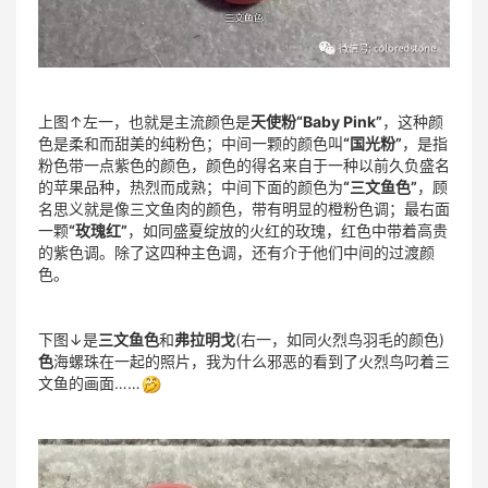
上图↑左一，也就是主流颜色是
天使粉“Baby Pink”
，这种颜
色是柔和而甜美的纯粉色；中间一颗的颜色叫
“国光粉”
，是指
粉色带一点紫色的颜色，颜色的得名来自于一种以前久负盛名
的苹果品种，热烈而成熟；中间下面的颜色为
“三文鱼色”
，顾
名思义就是像三文鱼肉的颜色，带有明显的橙粉色调；最右面
一颗
“玫瑰红”
，如同盛夏绽放的火红的玫瑰，红色中带着高贵
的紫色调。除了这四种主色调，还有介于他们中间的过渡颜
色。
下图↓是
三文鱼色
和
弗拉明戈
(右一，如同火烈鸟羽毛的颜色)
色
海螺珠在一起的照片，我为什么邪恶的看到了火烈鸟叼着三
文鱼的画面……