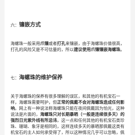
镶嵌方式
六：
海螺珠一般采用
爪镶
或者
打孔
来镶嵌，由于海螺珠价值很高，
打孔的风险又是不可估量的，所以
建议使用爪镶镶嵌海螺珠
。
海螺珠的维护保养
七：
关于海螺珠的保养有很多理解的误区，和其他的有机宝石一
样，海螺珠需要呵护，但
正常的佩戴不会对海螺珠造成任何影
响
。网上有一种说法称海螺珠只能在夜间佩戴因为怕光，这种
说法是片面的，
海螺珠只对长期暴晒（一般是连续很多天）的
强烈日光紫外线有所忌讳
，这一点和任何其他的有机宝石类珍
珠、珊瑚、象牙是相同的，这样连续多天的暴晒那佩戴这类有
机宝石的主人如何承受得了，所以这种情况几乎可以忽略，佩