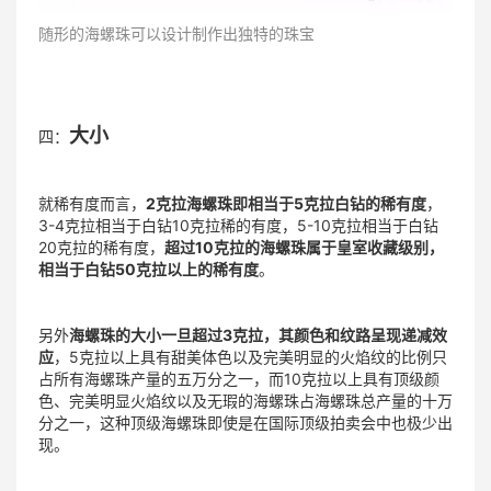
随形的海螺珠可以设计制作出独特的珠宝
大小
四：
就稀有度而言，
2克拉海螺珠即相当于5克拉白钻的稀有度
，
3-4克拉相当于白钻10克拉稀的有度，5-10克拉相当于白钻
20克拉的稀有度，
超过10克拉的海螺珠属于皇室收藏级别，
相当于白钻50克拉以上的稀有度
。
另外
海螺珠的大小一旦超过3克拉，其颜色和纹路呈现递减效
应
，5克拉以上具有甜美体色以及完美明显的火焰纹的比例只
占所有海螺珠产量的五万分之一，而10克拉以上具有顶级颜
色、完美明显火焰纹以及无瑕的海螺珠占海螺珠总产量的十万
分之一，这种顶级海螺珠即使是在国际顶级拍卖会中也极少出
现。